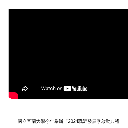
國立宜蘭大學今年舉辦「2024職涯發展季啟動典禮