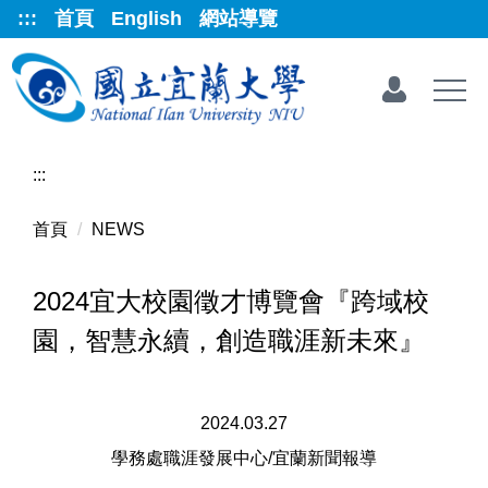
跳
:::
首頁
English
網站導覽
到
主
要
內
容
區
:::
首頁
NEWS
2024宜大校園徵才博覽會『跨域校
園，智慧永續，創造職涯新未來』
2024.03.27
學務處職涯發展中心/宜蘭新聞報導