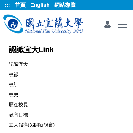
跳
:::
首頁
English
網站導覽
到
主
要
內
容
區
認識宜大Link
認識宜大
校徽
校訓
校史
歷任校長
教育目標
宜大報導(另開新視窗)