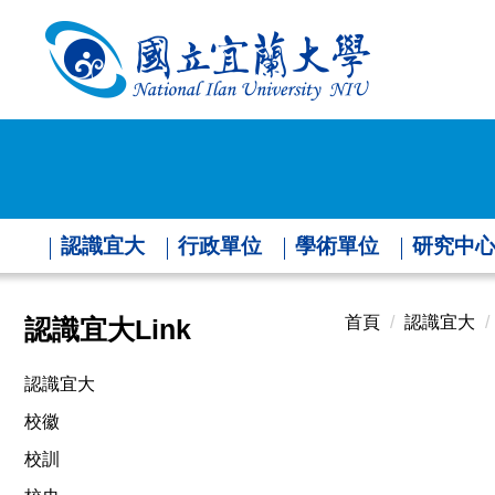
跳
到
主
要
內
容
區
認識宜大
行政單位
學術單位
研究中
首頁
認識宜大
認識宜大Link
認識宜大
校徽
校訓