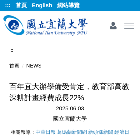
跳
:::
首頁
English
網站導覽
到
主
要
內
容
區
:::
首頁
NEWS
百年宜大辦學備受肯定，教育部高教
深耕計畫經費成長22%
2025.06.03
國立宜蘭大學
相關報導：
中華日報
葛瑪蘭新聞網
新頭條新聞
經濟日