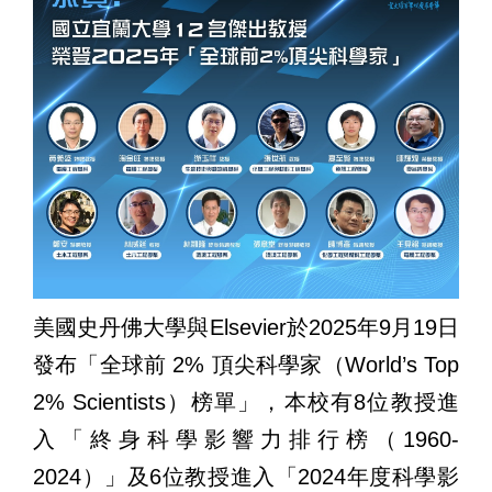
美國史丹佛大學與
Elsevier
於
2025
年
9
月
19
日
發布「全球前
2%
頂尖科學家（
World’s Top
2% Scientists
）榜單」，本校有
8
位教授進
入「終身科學影響力排行榜（
1960-
2024
）」及
6
位教授進入「
2024
年度科學影