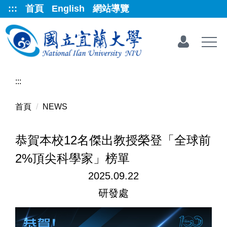
跳
:::
首頁
English
網站導覽
到
主
要
內
容
區
:::
首頁
NEWS
恭賀本校12名傑出教授榮登「全球前
2%頂尖科學家」榜單
2025.09.22
研發處