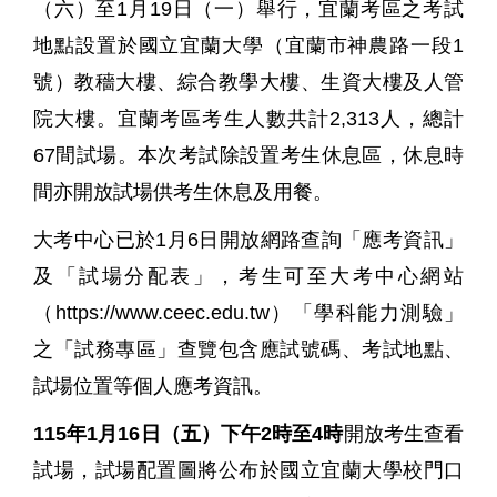
（六）至
1
月
19
日（一）舉行，宜蘭考區之考試
地點設置於國立宜蘭大學（宜蘭市神農路一段
1
號）教穡大樓、綜合教學大樓、生資大樓及人管
院大樓。宜蘭考區考生人數共計
2,313
人，總計
67
間試場。本次考試除設置考生休息區，休息時
間亦開放試場供考生休息及用餐。
大考中心已於
1
月
6
日開放網路查詢「應考資訊」
及「試場分配表」，考生可至大考中心網站
（
https://www.ceec.edu.tw
）「學科能力測驗」
之「試務專區」查覽包含應試號碼、考試地點、
試場位置等個人應考資訊。
115
年
1
月
16
日（五）下午
2
時至
4
時
開放考生查看
試場，試場配置圖將公布於國立宜蘭大學校門口