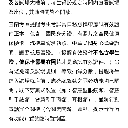
及各試場大樓前，考生得於規定時間內查看試場
及座位，其餘時間皆不開放。
宜蘭考區提醒考生考試當日務必攜帶應試有效證
件正本，包含：國民身分證、有照片之全民健康
保險卡、汽機車駕駛執照、中華民國身心障礙證
明、護照或居留證。（提醒有效證件
不包含學生
證
，
健保卡需要有照片
才是應試有效證件。）另
為避免違反試場規則，導致扣減分數，提醒考生
進入試場就座前，應確認鐘錶之鬧鈴功能均已關
閉，取下穿戴式裝置（如：智慧型眼鏡類、智慧
型手錶類、智慧型手環類、耳機類）；並將行動
電話完全關機（含關閉鬧鈴、震動、提示音等所
有功能）置於臨時置物區。