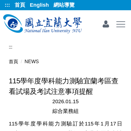
跳
:::
首頁
English
網站導覽
到
主
要
內
容
區
:::
首頁
NEWS
115學年度學科能力測驗宜蘭考區查
看試場及考試注意事項提醒
2026.01.15
綜合業務組
115
學年度學科能力測驗訂於
115
年
1
月
17
日