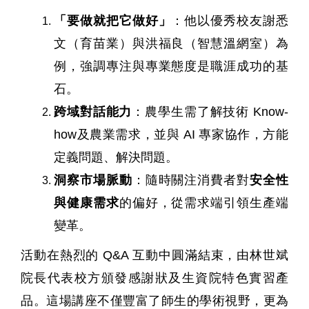
「要做就把它做好」
：他以優秀校友謝悉
文（育苗業）與洪福良（智慧溫網室）為
例，強調專注與專業態度是職涯成功的基
石。
跨域對話能力
：農學生需了解技術
Know-
how
及農業需求，並與
AI
專家協作，方能
定義問題、解決問題。
洞察市場脈動
：隨時關注消費者對
安全性
與健康需求
的偏好，從需求端引領生產端
變革。
活動在熱烈的
Q&A
互動中圓滿結束，由林世斌
院長代表校方頒發感謝狀及生資院特色實習產
品。這場講座不僅豐富了師生的學術視野，更為