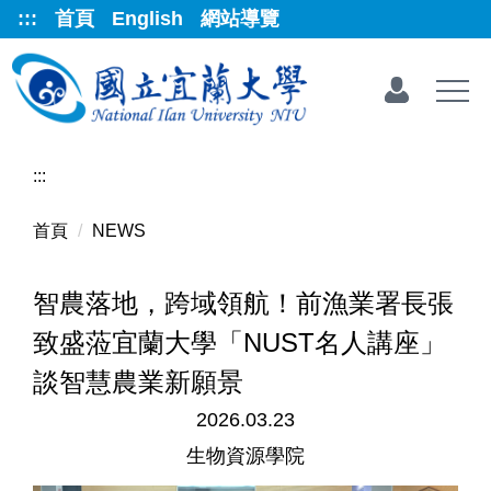
跳
:::
首頁
English
網站導覽
到
主
要
內
容
區
:::
首頁
NEWS
智農落地，跨域領航！前漁業署長張
致盛蒞宜蘭大學「NUST名人講座」
談智慧農業新願景
2026.03.23
生物資源學院