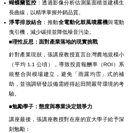
蝴蝶蘭監控
：透過影像分析估測葉面積並建構生
長曲線，以精準掌握外銷品質。
淨零排放結合
：推動
全電動化鼓風噴霧機
與電動
曳引機，減少碳排並降低噪音污染。
■
理性反思：面對產業落地的現實挑戰
針對產業現狀，張講座教授直言台灣農地規模小
（平均
1.1
公頃），導致投資報酬率（
ROI
）系
統整合與模場建立，避免「雨露均霑」式的補
助，並強調研發設備需經得起田間嚴苛環境的考
驗。
■
勉勵學子：態度與專業決定競爭力
講座最後，張講座教授對在座的宜大學子給予深
刻勉勵：