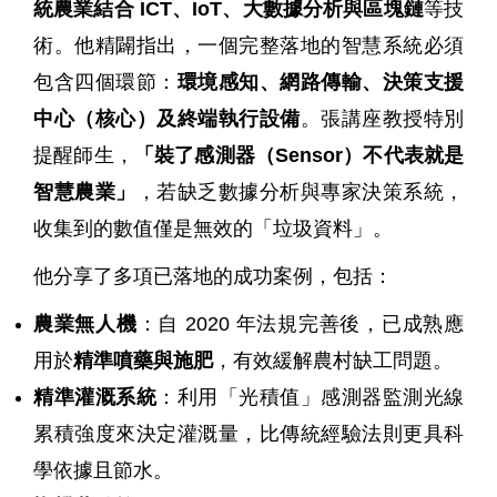
統農業結合
ICT
、
IoT
、大數據分析與區塊鏈
等技
術。他精闢指出，一個完整落地的智慧系統必須
包含四個環節：
環境感知、網路傳輸、決策支援
中心（核心）及終端執行設備
。張講座教授特別
提醒師生，
「裝了感測器（
Sensor
）不代表就是
智慧農業」
，若缺乏數據分析與專家決策系統，
收集到的數值僅是無效的「垃圾資料」。
他分享了多項已落地的成功案例，包括：
農業無人機
：自
2020
年法規完善後，已成熟應
用於
精準噴藥與施肥
，有效緩解農村缺工問題。
精準灌溉系統
：利用「光積值」感測器監測光線
累積強度來決定灌溉量，比傳統經驗法則更具科
學依據且節水。