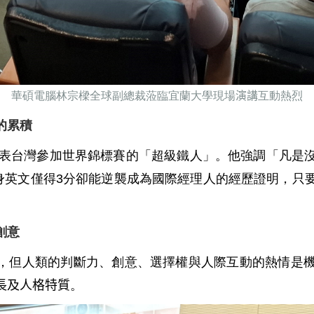
華碩電腦林宗樑全球副總裁蒞臨宜蘭大學現場
演講
互動熱烈
的累積
表台灣參加世界錦標賽的「超級鐵人」。他強調「凡是
身英文僅得
3
分卻能逆襲成為國際經理人的經歷證明，只
創意
，但人類的判斷力、創意、選擇權與人際互動的熱情是
長及人格特質
。