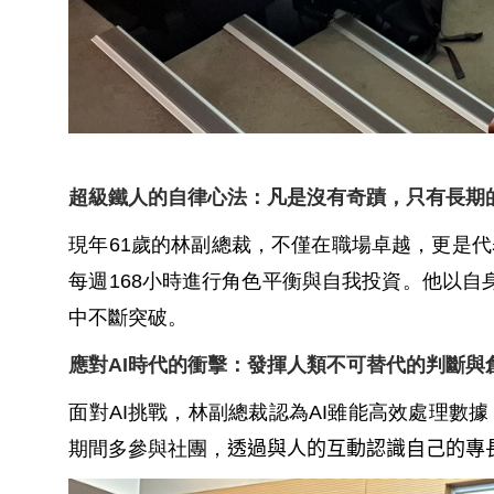
超級鐵人的自律心法：凡是沒有奇蹟，只有長期
現年
61
歲的林副總裁，不僅在職場卓越，更是代
每週
168
小時進行角色平衡與自我投資。他以自
中不斷突破。
應對AI時代的衝擊：發揮人類不可替代的判斷與
面對
AI
挑戰，林副總裁認為
AI
雖能高效處理數據
期間多參與社團，
透過與人的互動認識自己的專