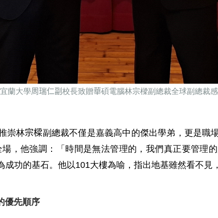
宜蘭大學
周瑞仁副
校長致贈
華
碩電腦林宗樑副總裁全球副總裁感
推崇林
宗樑
副總裁不僅是嘉義高中的傑出學弟，更是職
全場，他強調：「時間是無法管理的，我們真正要管理的
為成功的基石。他以
101
大樓為喻，指出地基雖然看不見
的優先順序