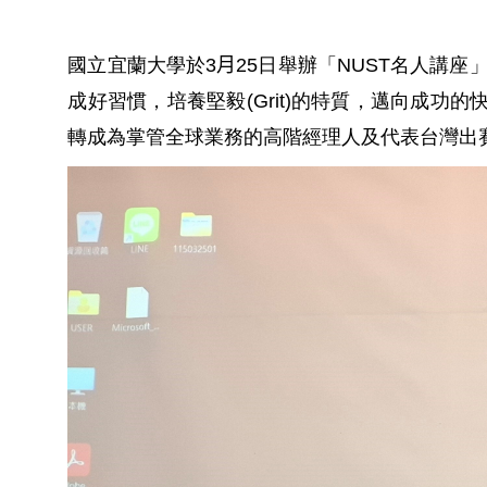
國立宜蘭大學於
3
月
25
日舉辦「
NUST
名人講座
成好習慣，培養堅毅
(Grit)
的特質，邁向成功的
轉成為掌管全球業務的高階經理人及代表台灣出