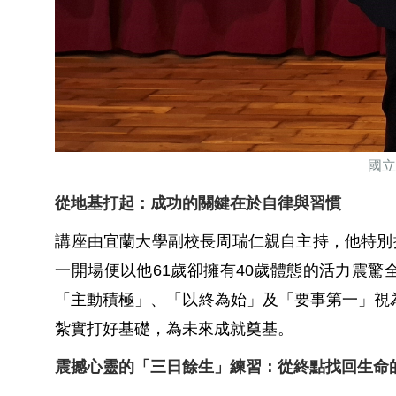
國立
從地基打起：成功的關鍵在於自律與習慣
講座由宜蘭大學副校長周瑞仁親自主持，他特別
一開場便以他
61
歲卻擁有
40
歲體態的活力震驚
「主動積極」、「以終為始」及「要事第一」視
紮實打好基礎，為未來成就奠基。
震撼心靈的「三日餘生」練習：從終點找回生命