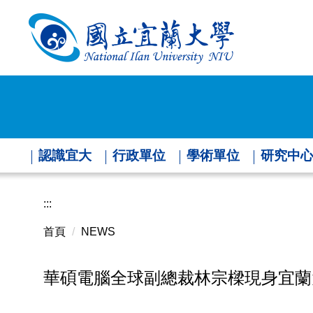
跳
到
主
要
內
容
區
認識宜大
行政單位
學術單位
研究中
:::
首頁
NEWS
華碩電腦全球副總裁林宗樑現身宜蘭