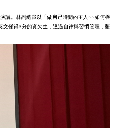
臨演講。林副總裁以
「做
自己
時間的主人
~~
如何養
英文僅得
3
分的資欠生，透過自律與習慣管理，翻