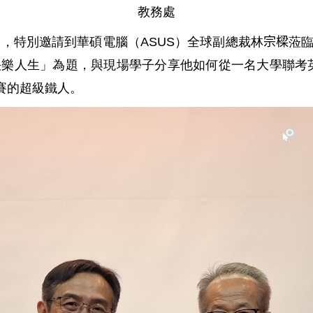
教務處
」，特別邀請到華碩電腦（
ASUS
）全球副總裁林
宗樑
蒞
快樂人生」
為題，與現場學子分享他如何從一名大學聯考
賽的超級鐵人。