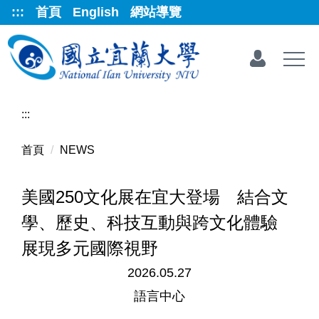
跳
:::
首頁
English
網站導覽
到
主
要
內
容
區
:::
首頁
NEWS
美國250文化展在宜大登場 結合文
學、歷史、科技互動與跨文化體驗
展現多元國際視野
2026.05.27
語言中心