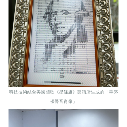
科技技術結合美國國歌《星條旗》樂譜所生成的「華盛
頓聲音肖像」