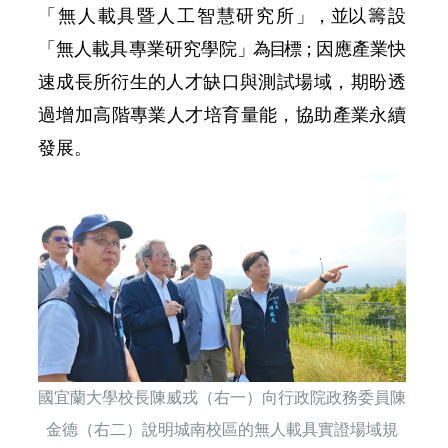
「無人載具暨人工智慧研究所
」，並
以籌設
「無人載具專業研究學院
」為目標；
因應產業快
速
成
長所衍生的
人才缺口與測試場域，期盼透
過增加高階專業人才培育量能，協助產業永續
發
展。
國宜蘭大學校長陳威戎（右一）向行政院政務委員陳
金德（右二）說明城南校區的無人載具實證場域規