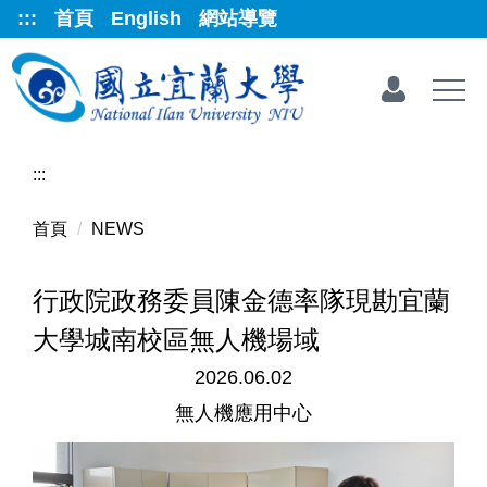
跳
:::
首頁
English
網站導覽
到
主
要
內
容
區
:::
首頁
NEWS
行政院政務委員陳金德率隊現勘宜蘭
大學城南校區無人機場域
2026.06.02
無人機應用中心