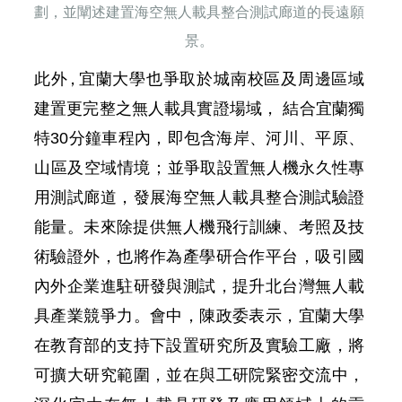
劃，並闡述建置海空無人載具整合測試廊道的長遠願
景。
此
外，
宜蘭大學也爭
取
於城南校區及周邊區域
建置更完整之無人載具實證場域， 結合宜蘭獨
特
30
分鐘車程內，即包含海岸、河川、平原、
山區及空域情境；並
爭取設置無人機永久性專
用測試廊道，發展海空無人載具整合測試驗證
能量。未
來除提供無人機飛行訓練、考照及技
術驗證外，也將作為產學研合作平台，吸引
國
內外企業進駐研發與測試，提升北台灣無人載
具產業競爭力。會中，陳政委表示，宜蘭大學
在教育部的支持下設置研究所及實驗工廠，將
可擴大研究範圍，並在與工研院緊密交流中，