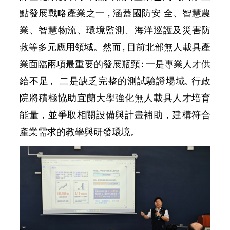
點發展戰略產業之
一，
涵蓋國防安
全、智慧農
業、智慧物流、環境監測、海洋巡護及災害防
救等多元應用領域。然
而，
目前北部無人載具產
業面臨兩項最重要的發展瓶
頸：
一是專業人才供
給不
足
， 二是缺乏完整的測試驗證場
域。
行政
院將積
極
協助宜蘭大學強化無
人
載具人才培育
能量，並爭取相關設備與計畫補助，建構符合
產業需求的教學與研發環境。