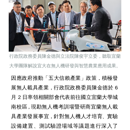
行政院政務委員陳金德與立法院陳俊宇立委，聽取宜蘭
大學團隊解說宜大在無人機研發與智慧農業應用成果。
因應政府推
動
「五大信賴產業
」
政
策，
積極發
展無人載具產
業，
行政院政務委員陳金
德
於
6
月
2
日率領相關部會代表前往國立宜蘭大學城
南校
區，
現
勘無人機考訓場暨研商宜蘭無人載
具產業發展事
宜，
針對無人機人才培
育、
實驗
設備建置、測試驗證場域等議題進行深入了