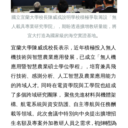
國立宜蘭大學校長陳威戎說明學校積極爭取籌設「無
人載具專業研究學院」，期盼透過擴增教研量能，將
宜大打造為國家級的海空實證基地
。
宜蘭大學陳威戎校長表
示，
近年
積
極投入無人
機技術與智慧農業應用發
展，
已
成
立
「無人機
應用暨智慧農業碩士學位學程
」
，
培育兼具飛
行技
術、
感測分
析、
人工智慧及農業應用能力
的跨域人
才。
同時在電資學院與
工
學院也組成
了多個跨域研究團隊， 聚
焦
先進材料與機體架
構、
航電系統與資安防
護、
自主導航與任務酬
載等領域。
此
次會議中特別向中央提出擴增招
生名額及專案外加教研人員之需
求，初步轉型為