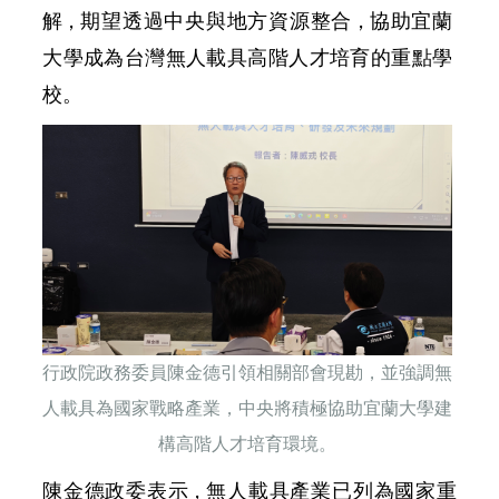
解，
期望透過中央與地方資源整
合
，
協助宜蘭
大
學成為台灣無人載具高階人才培育的重點學
校。
行政院政務委員陳金德引領相關部會現勘，並強調無
人載具為國家戰略產業，中央將積極協助宜蘭大學建
構高階人才培育環境。
陳金
德
政委表
示，
無人載具產業已列為國家重