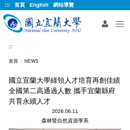
跳
:::
首頁
English
網站導覽
到
主
要
內
容
區
:::
首頁
NEWS
國立宜蘭大學綠領人才培育再創佳績
全國第二高通過人數 攜手宜蘭縣府
共育永續人才
2026.06.11
森林暨自然資源學系