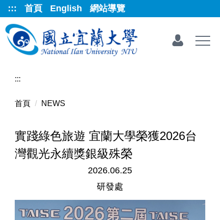
跳
:::
首頁
English
網站導覽
到
主
要
內
容
區
:::
首頁
NEWS
實踐綠色旅遊 宜蘭大學榮獲2026台
灣觀光永續獎銀級殊榮
2026.06.25
研發處