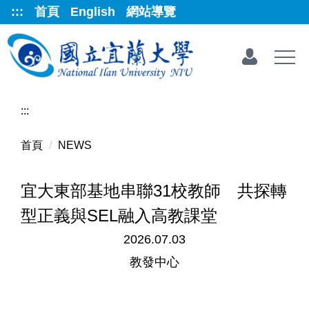
跳
:::
首頁
English
網站導覽
到
主
要
內
容
區
:::
首頁
NEWS
宜大東部基地串聯31校教師 共探轉
型正義與SEL融入高教課堂
2026.07.03
教發中心