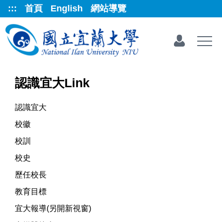
跳
:::
首頁
English
網站導覽
到
主
要
內
容
區
認識宜大Link
認識宜大
校徽
校訓
校史
歷任校長
教育目標
宜大報導(另開新視窗)