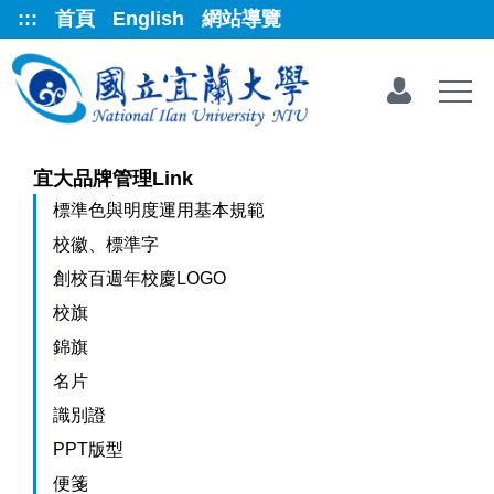
跳
:::
首頁
English
網站導覽
到
主
要
內
容
區
宜大品牌管理Link
標準色與明度運用基本規範
校徽、標準字
創校百週年校慶LOGO
校旗
錦旗
名片
識別證
PPT版型
便箋