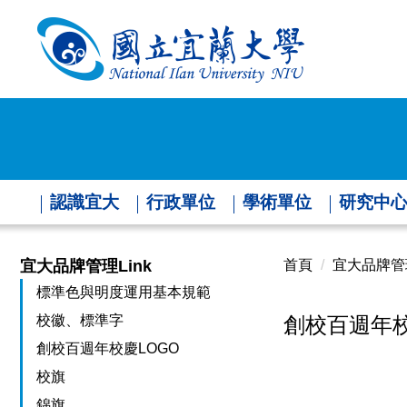
跳
到
主
要
內
容
區
認識宜大
行政單位
學術單位
研究中
宜大品牌管理Link
首頁
宜大品牌管
標準色與明度運用基本規範
校徽、標準字
創校百週年校
創校百週年校慶LOGO
校旗
錦旗