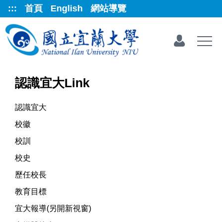
跳
:::
首頁
English
網站導覽
到
主
要
內
容
區
認識宜大Link
認識宜大
校徽
校訓
校史
歷任校長
教育目標
宜大報導(另開新視窗)